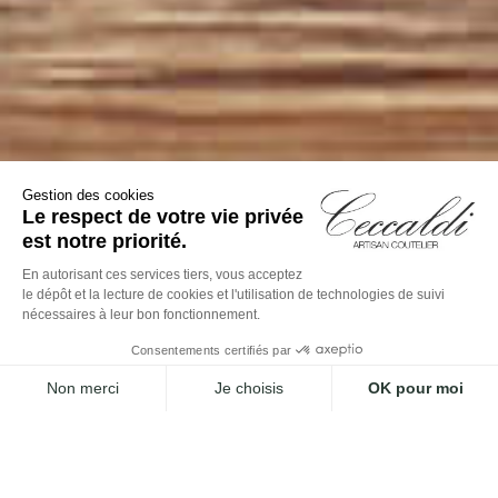
Gestion des cookies
Le respect de votre vie privée
est notre priorité.
En autorisant ces services tiers, vous acceptez
le dépôt et la lecture de cookies et l'utilisation de technologies de suivi
nécessaires à leur bon fonctionnement.
Consentements certifiés par
Non merci
Je choisis
OK pour moi
Axeptio consent
Plateforme de Gestion du Consentement : Personnalisez vos O
Notre plateforme vous permet d'adapter et de gérer vos paramètr