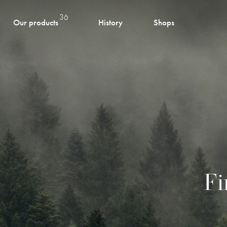
36
Our products
History
Shops
Fi