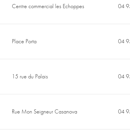
Centre commercial les Echoppes
04 9
Place Porta
04 9
15 rue du Palais
04 9
Rue Mon Seigneur Casanova
04 9